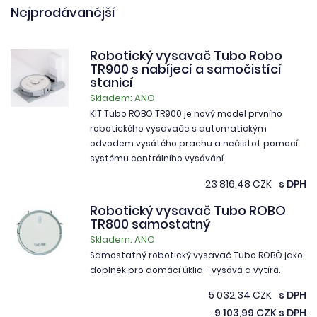
Nejprodávanější
Robotický vysavač Tubo Robo
TR900 s nabíjecí a samočistící
stanicí
Skladem: ANO
KIT Tubo ROBO TR900 je nový model prvního
robotického vysavače s automatickým
odvodem vysátého prachu a nečistot pomocí
systému centrálního vysávání.
23 816,48 CZK
s DPH
Robotický vysavač Tubo ROBO
TR800 samostatný
Skladem: ANO
Samostatný robotický vysavač Tubo ROBÒ jako
doplněk pro domácí úklid - vysává a vytírá.
5 032,34 CZK
s DPH
9 103,99 CZK s DPH