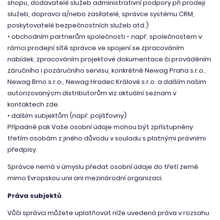
shopu, dodavatelé služeb administrativní podpory při prodeji
služeb, dopravci a/nebo zasílatelé, správce systému CRM,
poskytovatelé bezpečnostních služeb atd.)
• obchodním partnerům společnosti - např. společnostem v
rámci prodejní sítě správce ve spojení se zpracováním
nabídek, zpracováním projektové dokumentace či prováděním
záručního i pozáručního servisu, konkrétně Newag Praha s.r.o.,
Newag Brno s.r.o., Newag Hradec Králové s.r.o. a dalším našim
autorizovanýcm distributorům viz aktuální seznam v
kontaktech zde.
• dalším subjektům (např. pojišťovny)
Případně pak Vaše osobní údaje mohou být zpřístupněny
třetím osobám z jiného důvodu v souladu s platnými právními
předpisy.
Správce nemá v úmyslu předat osobní údaje do třetí země
mimo Evropskou unii ani mezinárodní organizaci.
Práva subjektů
Vůči správci můžete uplatňovat níže uvedená práva v rozsahu