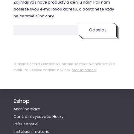
Zajímají vás nové produkty a dění u nás? Pak nám
pošlete svou e‑mailovou adresu, a dostanete vždy
nejčerstvější novinky.
Odeslat
Stiskem tlačítka Odeslat souhlasím se zpracováním svého e-
mailu za účelem zasílání novinek.
Více informací
Eshop
Akční nabídka
Centrální vysavače Husky
Příslušenství
Instalační materiál