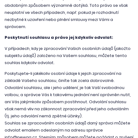
obdobným způsobem významně dotýká. Toto právo se však
neuplatní ve všech případech, např. pokud je rozhodnutí
nezbytné k uzavření nebo plnění smlouvy mezi Vámi a
správcem.
Poskytnutí souhlasu a právo jej kdykoliv odvolat:
V případech, kdy je zpracování Vašich osobních údajů (jakožto
subjektu údajů) založeno na Vašem souhlasu, můžete tento
souhlas kdykoliv odvolat.
Poskytujete-li jakékoliv osobní údaje k jejich zpracování na
základě Vašeho souhlasu, činíte tak zcela dobrovolně.
Odvolání souhlasu, ale i jeho udělení, je tak Vaší svobodnou
volbou, a správce Vás k takovému jednání není oprávněn nutit,
ani Vás jakýmkoliv způsobem postihnout. Odvolání souhlasu
však nemá vliv na zákonnost zpracování před jeho odvoláním
(tj. jeho odvolání nemá zpětné účinky).
Souhlas se zpracováním osobních údajů daný správci můžete
odvolat emailem odeslaným na adresu správce
info@newag.cz. Stejným způsobem můžete požádat o zrušení