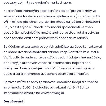
postupy, zejm. ty ve spojení s marketingem.
Zasílání elektronických obchodních sdělení pro zákazníky ve
smyslu nabídky služeb informační společnosti (tzv. zákaznická
výjimka) dle příslušného právního předpisu (zákon č. 480/2004
Sb., o některých službách informační společnosti ve znění
pozdějších předpisů) je možné zrušit prostřednictvím odkazu
obsaženého v každém jednotlivém obchodním sdělení.
Za účelem aktualizace osobních údajů lze správce kontaktovat
na shora uvedené kontaktní adrese, resp. kontaktním e-mailu.
V případě, že bude správce užívat osobní údaje k jinému účelu,
než který je stanoven v těchto Informacích, neprodleně
poskytne danému subjektu údajů informaci o tomto jiném
účelu a další informace uvedené v těchto Informacích.
Správce může zásady zpracování osobních údajů dle těchto
Informací průběžně aktualizovat. Aktuální znění těchto
Informací naleznete na www.newag.cz
Doručování