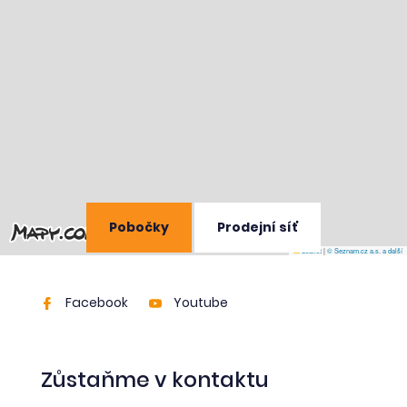
Pobočky
Prodejní síť
Leaflet
|
© Seznam.cz a.s. a další
Facebook
Youtube
Zůstaňme v kontaktu