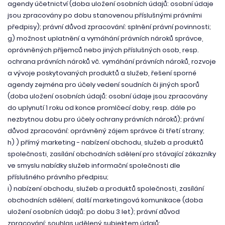
agendy účetnictví (doba uložení osobních údajů: osobní údaje
jsou zpracovány po dobu stanovenou příslušnými právními
předpisy); právní důvod zpracování: splnění právní povinnosti;
g) možnost uplatnění a vymáhání právních nároků správce,
oprávněných příjemců nebo jiných příslušných osob, resp.
ochrana právních nároků vč. vymáhání právních nároků, rozvoje
a vývoje poskytovaných produktů a služeb, řešení sporné
agendy zejména pro účely vedení soudních či jiných sporů
(doba uložení osobních údajů: osobní údaje jsou zpracovány
do uplynutí 1 roku od konce promlčecí doby, resp. dále po
nezbytnou dobu pro účely ochrany právních nároků); právní
důvod zpracování: oprávněný zájem správce či třetí strany;
h) ) přímý marketing - nabízení obchodu, služeb a produktů
společnosti, zasílání obchodních sdělení pro stávající zákazníky
ve smyslu nabídky služeb informační společnosti dle
příslušného právního předpisu;
i) nabízení obchodu, služeb a produktů společnosti, zasílání
obchodních sdělení, další marketingová komunikace (doba
uložení osobních údajů: po dobu 3 let); právní důvod
zpracování: souhlas udělený subjektem údajů;