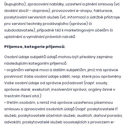
(kupujícího), zpracování nabídky, uzavření a plnění smlouvy (vč.
dodání zboží – doprava), provozování e-shopu, fakturace,
poskytování servisních služeb (vč. informací o údržbě přístroje
pro servisní techniky prodávajícího (správce) či
subdodavatele), případně též k marketingovým účelům či
uplatnění a vymáhání právních nároků.
Příjemce, kategorie příjemců:
Osobní údaje subjektů údajů mohou být předány zejména
následujícím kategoriím příjemců:
• orgánům veřejné moci a dalším subjektům, jimž má správce
povinnost Vaše osobní údaje sdělit, resp. které jsou oprávněny
Vaše osobní údaje od správce požadovat (např. soudy,
správce daně, exekutoři, insolvenční správci, orgány činné v
trestním řízení atd.)
• třetím osobám, s nimiž má správce uzavřenou písemnou
smlouvu o zpracování osobních údajů (např. poskytovatelé IT
služeb, poskytovatelé účetních služeb, auditoři, daňoví poradci,
advokáti, poskytovatelé služeb souvisejících s provozem e-