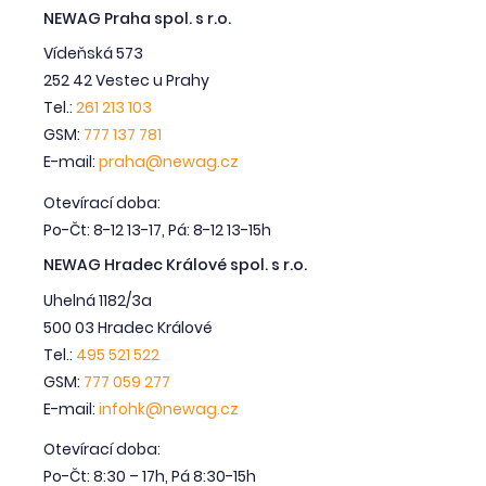
NEWAG Praha spol. s r.o.
Vídeňská 573
252 42 Vestec u Prahy
Tel.:
261 213 103
GSM:
777 137 781
E-mail:
praha@newag.cz
Otevírací doba:
Po-Čt: 8-12 13-17, Pá: 8-12 13-15h
NEWAG Hradec Králové spol. s r.o.
Uhelná 1182/3a
500 03 Hradec Králové
Tel.:
495 521 522
GSM:
777 059 277
E-mail:
infohk@newag.cz
Otevírací doba:
Po-Čt: 8:30 – 17h, Pá 8:30-15h