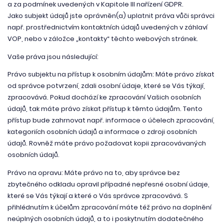
a za podmínek uvedených v Kapitole III nařízení GDPR.
Jako subjekt údajů jste oprávněn(a) uplatnit práva vůči správci
např. prostřednictvím kontaktních údajů uvedených v záhlaví
VOP, nebo v záložce „kontakty“ těchto webových stránek.
Vaše práva jsou následující:
Právo subjektu na přístup k osobním údajům: Máte právo získat
od správce potvrzení, zdali osobní údaje, které se Vás týkají,
zpracovává. Pokud dochází ke zpracování Vašich osobních
údajů, tak máte právo získat přístup k těmto údajům. Tento
přístup bude zahrnovat např. informace o účelech zpracování,
kategoriích osobních údajů a informace o zdroji osobních
údajů. Rovněž máte právo požadovat kopii zpracovávaných
osobních údajů.
Právo na opravu: Máte právo na to, aby správce bez
zbytečného odkladu opravil případné nepřesné osobní údaje,
které se Vás týkají a které o Vás správce zpracovává. S
přihlédnutím k účelům zpracování máte též právo na doplnění
neúplných osobních údajů, a to i poskytnutím dodatečného