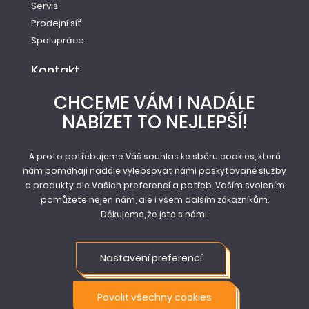
Servis
Prodejní síť
Spolupráce
Kontakt
Tel.: +420 261 221 528
CHCEME VÁM I NADÁLE
E-mail: info@newag.cz
NABÍZET TO NEJLEPŠÍ!
Kontaktní formulář
Newag spol. s r.o.
Vestecká 104
A proto potřebujeme Váš souhlas ke sběru cookies, která
nám pomáhají nadále vylepšovat námi poskytované služby
252 41, Zlatníky - Hodkovice
a produkty dle Vašich preferencí a potřeb. Vaším svolením
pomůžete nejen nám, ale i všem dalším zákazníkům.
Děkujeme, že jste s námi.
© Newag spol. s r.o. 2026
Mapa stránek
Nastavení preferencí
Obchodní podmínky
Ochrana osobních údajů
Nastavení cookie
Povolit všechny cookies