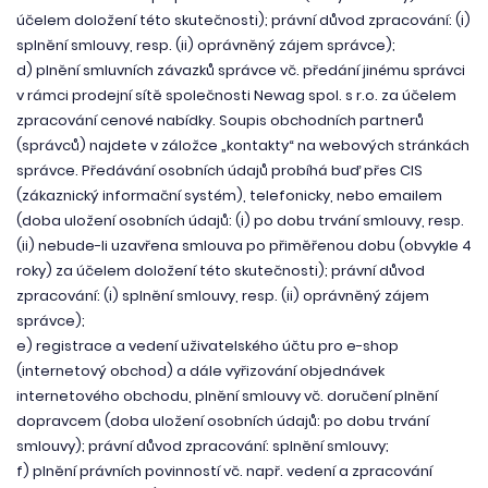
účelem doložení této skutečnosti); právní důvod zpracování: (i)
splnění smlouvy, resp. (ii) oprávněný zájem správce);
d) plnění smluvních závazků správce vč. předání jinému správci
v rámci prodejní sítě společnosti Newag spol. s r.o. za účelem
zpracování cenové nabídky. Soupis obchodních partnerů
(správců) najdete v záložce „kontakty“ na webových stránkách
správce. Předávání osobních údajů probíhá buď přes CIS
(zákaznický informační systém), telefonicky, nebo emailem
(doba uložení osobních údajů: (i) po dobu trvání smlouvy, resp.
(ii) nebude-li uzavřena smlouva po přiměřenou dobu (obvykle 4
roky) za účelem doložení této skutečnosti); právní důvod
zpracování: (i) splnění smlouvy, resp. (ii) oprávněný zájem
správce);
e) registrace a vedení uživatelského účtu pro e-shop
(internetový obchod) a dále vyřizování objednávek
internetového obchodu, plnění smlouvy vč. doručení plnění
dopravcem (doba uložení osobních údajů: po dobu trvání
smlouvy); právní důvod zpracování: splnění smlouvy;
f) plnění právních povinností vč. např. vedení a zpracování