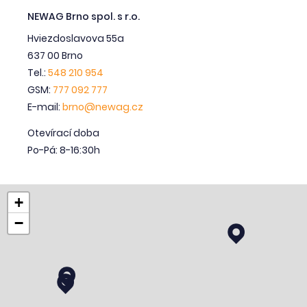
NEWAG Brno spol. s r.o.
Hviezdoslavova 55a
637 00 Brno
Tel.:
548 210 954
GSM:
777 092 777
E-mail:
brno@newag.cz
Otevírací doba
Po-Pá: 8-16:30h
+
−