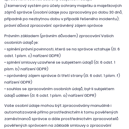
j) kamerový systém pro účely ochrany majetku a majetkových
zájmů správce (osobní údaje jsou zpracovány po dobu 30 dnů,
případně po nezbytnou dobu v případě řešeného incidentu);
právní důvod zpracování: oprávněný zájem správce
Právním základem (právním důvodem) zpracování Vašich
osobních údajů je:
• splnění právní povinnosti, která se na správce vztahuje (čl. 6
odst. 1 písm. c) nařízení GDPR)
• splnění smlouvy uzavřené se subjektem údajů (čl. 6 odst. 1
písm. b) nařízení GDPR)
• oprávněný zájem správce či třetí strany (čl. 6 odst. 1 písm. f)
nařízení GDPR)
• souhlas se zpracováním osobních údajů, byl-li subjektem
údajů udělen (čl. 6 odst. 1 písm. a) nařízení GDPR)
Vaše osobní údaje mohou být zpracovávány manuálně i
automatizovaně přímo prostřednictvím k tomu pověřených
zaměstnanců správce a dále prostřednictvím zpracovatelů
pověřených správcem na základě smlouvy o zpracování