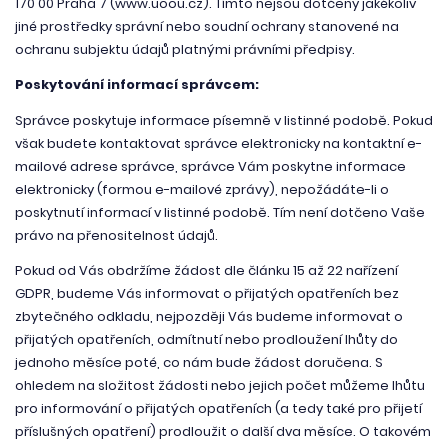
170 00 Praha 7 (www.uoou.cz). Tímto nejsou dotčeny jakékoliv
jiné prostředky správní nebo soudní ochrany stanovené na
ochranu subjektu údajů platnými právními předpisy.
Poskytování informací správcem:
Správce poskytuje informace písemně v listinné podobě. Pokud
však budete kontaktovat správce elektronicky na kontaktní e-
mailové adrese správce, správce Vám poskytne informace
elektronicky (formou e-mailové zprávy), nepožádáte-li o
poskytnutí informací v listinné podobě. Tím není dotčeno Vaše
právo na přenositelnost údajů.
Pokud od Vás obdržíme žádost dle článku 15 až 22 nařízení
GDPR, budeme Vás informovat o přijatých opatřeních bez
zbytečného odkladu, nejpozději Vás budeme informovat o
přijatých opatřeních, odmítnutí nebo prodloužení lhůty do
jednoho měsíce poté, co nám bude žádost doručena. S
ohledem na složitost žádosti nebo jejich počet můžeme lhůtu
pro informování o přijatých opatřeních (a tedy také pro přijetí
příslušných opatření) prodloužit o další dva měsíce. O takovém