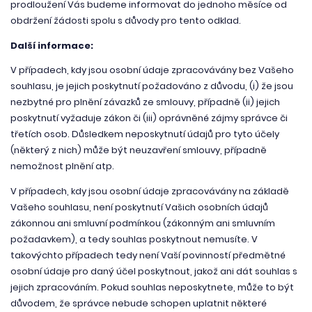
prodloužení Vás budeme informovat do jednoho měsíce od
obdržení žádosti spolu s důvody pro tento odklad.
Další informace:
V případech, kdy jsou osobní údaje zpracovávány bez Vašeho
souhlasu, je jejich poskytnutí požadováno z důvodu, (i) že jsou
nezbytné pro plnění závazků ze smlouvy, případně (ii) jejich
poskytnutí vyžaduje zákon či (iii) oprávněné zájmy správce či
třetích osob. Důsledkem neposkytnutí údajů pro tyto účely
(některý z nich) může být neuzavření smlouvy, případně
nemožnost plnění atp.
V případech, kdy jsou osobní údaje zpracovávány na základě
Vašeho souhlasu, není poskytnutí Vašich osobních údajů
zákonnou ani smluvní podmínkou (zákonným ani smluvním
požadavkem), a tedy souhlas poskytnout nemusíte. V
takovýchto případech tedy není Vaší povinností předmětné
osobní údaje pro daný účel poskytnout, jakož ani dát souhlas s
jejich zpracováním. Pokud souhlas neposkytnete, může to být
důvodem, že správce nebude schopen uplatnit některé