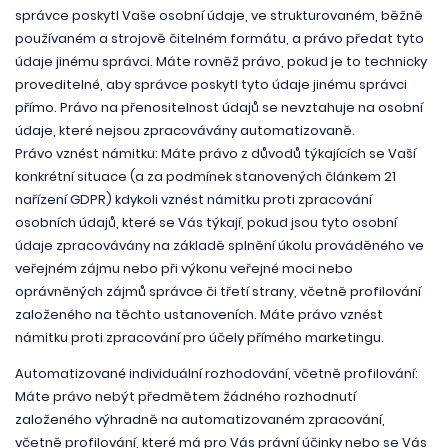
správce poskytl Vaše osobní údaje, ve strukturovaném, běžně
používaném a strojově čitelném formátu, a právo předat tyto
údaje jinému správci. Máte rovněž právo, pokud je to technicky
proveditelné, aby správce poskytl tyto údaje jinému správci
přímo. Právo na přenositelnost údajů se nevztahuje na osobní
údaje, které nejsou zpracovávány automatizovaně.
Právo vznést námitku: Máte právo z důvodů týkajících se Vaší
konkrétní situace (a za podmínek stanovených článkem 21
nařízení GDPR) kdykoli vznést námitku proti zpracování
osobních údajů, které se Vás týkají, pokud jsou tyto osobní
údaje zpracovávány na základě splnění úkolu prováděného ve
veřejném zájmu nebo při výkonu veřejné moci nebo
oprávněných zájmů správce či třetí strany, včetně profilování
založeného na těchto ustanoveních. Máte právo vznést
námitku proti zpracování pro účely přímého marketingu.
Automatizované individuální rozhodování, včetně profilování:
Máte právo nebýt předmětem žádného rozhodnutí
založeného výhradně na automatizovaném zpracování,
včetně profilování, které má pro Vás právní účinky nebo se Vás