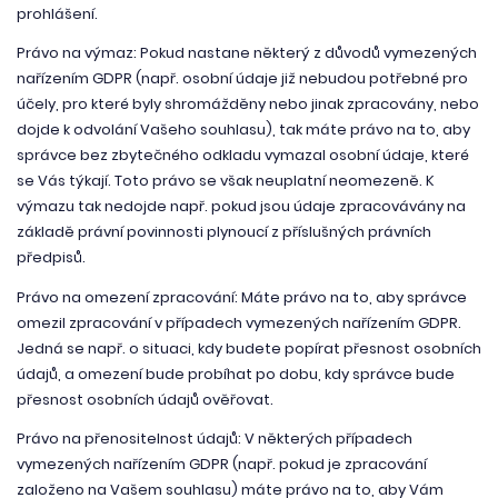
prohlášení.
Právo na výmaz: Pokud nastane některý z důvodů vymezených
nařízením GDPR (např. osobní údaje již nebudou potřebné pro
účely, pro které byly shromážděny nebo jinak zpracovány, nebo
dojde k odvolání Vašeho souhlasu), tak máte právo na to, aby
správce bez zbytečného odkladu vymazal osobní údaje, které
se Vás týkají. Toto právo se však neuplatní neomezeně. K
výmazu tak nedojde např. pokud jsou údaje zpracovávány na
základě právní povinnosti plynoucí z příslušných právních
předpisů.
Právo na omezení zpracování: Máte právo na to, aby správce
omezil zpracování v případech vymezených nařízením GDPR.
Jedná se např. o situaci, kdy budete popírat přesnost osobních
údajů, a omezení bude probíhat po dobu, kdy správce bude
přesnost osobních údajů ověřovat.
Právo na přenositelnost údajů: V některých případech
vymezených nařízením GDPR (např. pokud je zpracování
založeno na Vašem souhlasu) máte právo na to, aby Vám