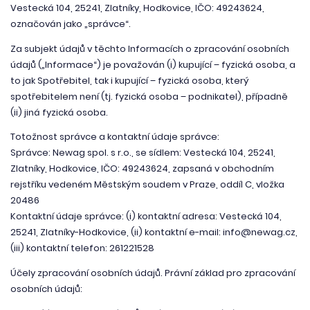
Vestecká 104, 25241, Zlatníky, Hodkovice, IČO: 49243624,
označován jako „správce“.
Za subjekt údajů v těchto Informacích o zpracování osobních
údajů („Informace“) je považován (i) kupující – fyzická osoba, a
to jak Spotřebitel, tak i kupující – fyzická osoba, který
spotřebitelem není (tj. fyzická osoba – podnikatel), případně
(ii) jiná fyzická osoba.
Totožnost správce a kontaktní údaje správce:
Správce: Newag spol. s r.o., se sídlem: Vestecká 104, 25241,
Zlatníky, Hodkovice, IČO: 49243624, zapsaná v obchodním
rejstříku vedeném Městským soudem v Praze, oddíl C, vložka
20486
Kontaktní údaje správce: (i) kontaktní adresa: Vestecká 104,
25241, Zlatníky-Hodkovice, (ii) kontaktní e-mail: info@newag.cz,
(iii) kontaktní telefon: 261221528
Účely zpracování osobních údajů. Právní základ pro zpracování
osobních údajů: