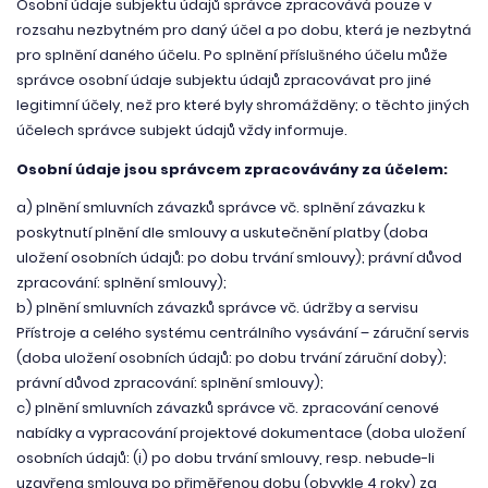
Osobní údaje subjektu údajů správce zpracovává pouze v
rozsahu nezbytném pro daný účel a po dobu, která je nezbytná
pro splnění daného účelu. Po splnění příslušného účelu může
správce osobní údaje subjektu údajů zpracovávat pro jiné
legitimní účely, než pro které byly shromážděny; o těchto jiných
účelech správce subjekt údajů vždy informuje.
Osobní údaje jsou správcem zpracovávány za účelem:
a) plnění smluvních závazků správce vč. splnění závazku k
poskytnutí plnění dle smlouvy a uskutečnění platby (doba
uložení osobních údajů: po dobu trvání smlouvy); právní důvod
zpracování: splnění smlouvy);
b) plnění smluvních závazků správce vč. údržby a servisu
Přístroje a celého systému centrálního vysávání – záruční servis
(doba uložení osobních údajů: po dobu trvání záruční doby);
právní důvod zpracování: splnění smlouvy);
c) plnění smluvních závazků správce vč. zpracování cenové
nabídky a vypracování projektové dokumentace (doba uložení
osobních údajů: (i) po dobu trvání smlouvy, resp. nebude-li
uzavřena smlouva po přiměřenou dobu (obvykle 4 roky) za