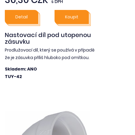
36,30 CZK
s DPH
Detail
Koupit
Nastovací díl pod utopenou
zásuvku
Prodlužovací díl, který se používá v případě
že je zásuvka příliš hluboko pod omítkou.
Skladem: ANO
TUY-42