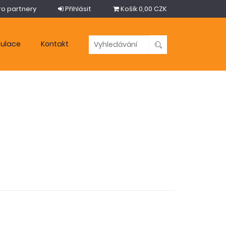
ro partnery
Přihlásit
Košík
0,00 CZK
kulace
Kontakt