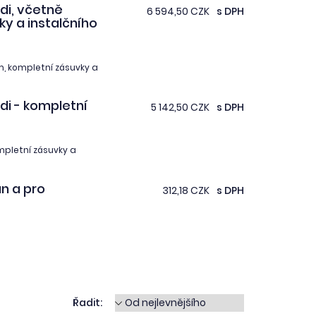
di, včetně
6 594,50 CZK
s DPH
ky a instalčního
m, kompletní zásuvky a
di - kompletní
5 142,50 CZK
s DPH
mpletní zásuvky a
n a pro
312,18 CZK
s DPH
Řadit: