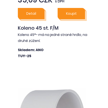
35,09 CZK
s DPH
Detail
Koupit
Koleno 45 st. F/M
Koleno 45°- má na jedné straně hrdlo, na
druhé zúžení.
Skladem: ANO
TUY-25