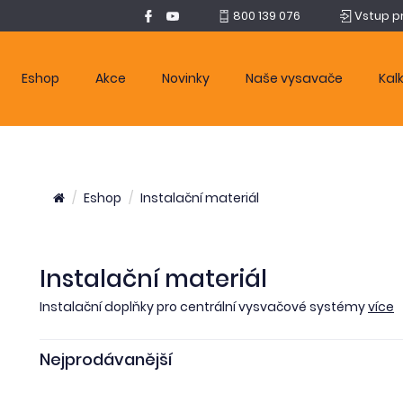
800 139 076
Vstup p
Eshop
Akce
Novinky
Naše vysavače
Kal
Eshop
Instalační materiál
Instalační materiál
Instalační doplňky pro centrální vysvačové systémy
více
Nejprodávanější