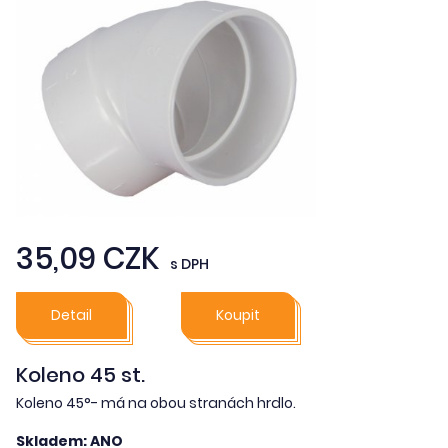
35,09 CZK
s DPH
Detail
Koupit
Koleno 45 st.
Koleno 45°- má na obou stranách hrdlo.
Skladem: ANO