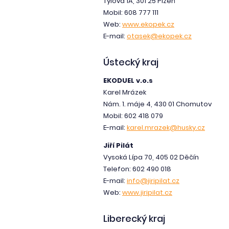
Tylova 1A, 301 25 Plzeň
Mobil: 608 777 111
Web:
www.ekopek.cz
E-mail:
otasek@ekopek.cz
Ústecký kraj
EKODUEL v.o.s
Karel Mrázek
Nám. 1. máje 4, 430 01 Chomutov
Mobil: 602 418 079
E-mail:
karel.mrazek@husky.cz
Jiří Pilát
Vysoká Lípa 70, 405 02 Děčín
Telefon: 602 490 018
E-mail:
info@jiripilat.cz
Web:
www.jiripilat.cz
Liberecký kraj