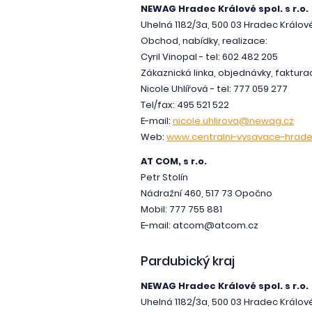
NEWAG Hradec Králové spol. s r.o.
Uhelná 1182/3a, 500 03 Hradec Králov
Obchod, nabídky, realizace:
Cyril Vinopal - tel: 602 482 205
Zákaznická linka, objednávky, faktura
Nicole Uhlířová - tel: 777 059 277
Tel/fax: 495 521 522
E-mail:
nicole.uhlirova@newag.cz
Web:
www.centralni-vysavace-hrade
AT COM, s r.o.
Petr Stolín
Nádražní 460, 517 73 Opočno
Mobil: 777 755 881
E-mail: atcom@atcom.cz
Pardubický kraj
NEWAG Hradec Králové spol. s r.o.
Uhelná 1182/3a, 500 03 Hradec Králov