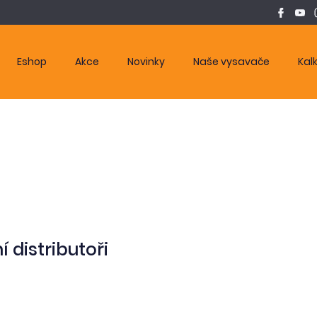
Eshop
Akce
Novinky
Naše vysavače
Kal
 distributoři