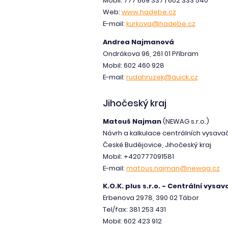
Mobil: 777 669 337 | 602 333 540
Web:
www.hadebe.cz
E-mail:
kurkova@hadebe.cz
Andrea Najmanová
Ondrákova 96, 261 01 Příbram
Mobil: 602 460 928
E-mail:
rudahruzek@quick.cz
Jihočeský kraj
Matouš Najman
(NEWAG s.r.o.)
Návrh a kalkulace centrálních vysava
České Budějovice, Jihočeský kraj
Mobil: +420777091581
E-mail:
matous.najman@newag.cz
K.O.K. plus s.r.o. - Centrální vysa
Erbenova 2978, 390 02 Tábor
Tel/fax: 381 253 431
Mobil: 602 423 912