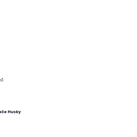
čů
vače Husky