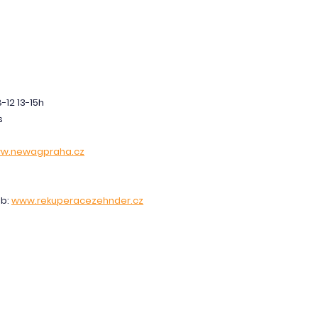
8-12 13-15h
s
w.newagpraha.cz
eb:
www.rekuperacezehnder.cz