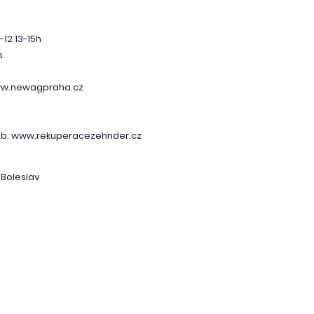
-12 13-15h
s
ww.newagpraha.cz
b: www.rekuperacezehnder.cz
 Boleslav