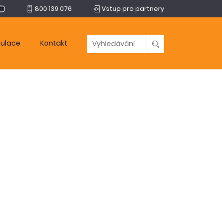
800 139 076
Vstup pro partnery
kulace
Kontakt