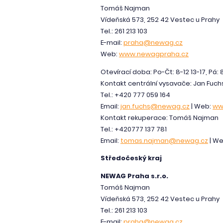
Tomáš Najman
Vídeňská 573, 252 42 Vestec u Prahy
Tel.: 261 213 103
E-mail:
praha@newag.cz
Web:
www.newagpraha.cz
Otevírací doba: Po-Čt: 8-12 13-17, Pá: 
Kontakt centrální vysavače: Jan Fuch
Tel.: +420 777 059 164
Email:
jan.fuchs@newag.cz
| Web:
ww
Kontakt rekuperace: Tomáš Najman
Tel.: +420777 137 781
Email:
tomas.najman@newag.cz
| W
Středočeský kraj
NEWAG Praha s.r.o.
Tomáš Najman
Vídeňská 573, 252 42 Vestec u Prahy
Tel.: 261 213 103
E-mail:
praha@newag.cz