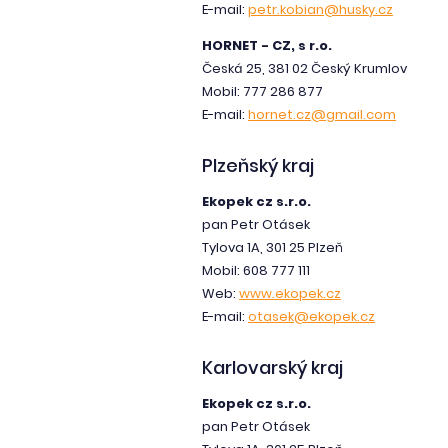
E-mail:
petr.kobian@husky.cz
HORNET - CZ, s r.o.
Česká 25, 381 02 Český Krumlov
Mobil: 777 286 877
E-mail:
hornet.cz@gmail.com
Plzeňský kraj
Ekopek cz s.r.o.
pan Petr Otásek
Tylova 1A, 301 25 Plzeň
Mobil: 608 777 111
Web:
www.ekopek.cz
E-mail:
otasek@ekopek.cz
Karlovarský kraj
Ekopek cz s.r.o.
pan Petr Otásek