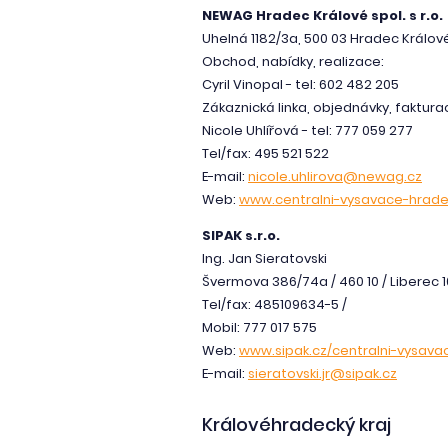
NEWAG Hradec Králové spol. s r.o.
Uhelná 1182/3a, 500 03 Hradec Králov
Obchod, nabídky, realizace:
Cyril Vinopal - tel: 602 482 205
Zákaznická linka, objednávky, faktura
Nicole Uhlířová - tel: 777 059 277
Tel/fax: 495 521 522
E-mail:
nicole.uhlirova@newag.cz
Web:
www.centralni-vysavace-hrade
SIPAK s.r.o.
Ing. Jan Sieratovski
Švermova 386/74a / 460 10 / Liberec 1
Tel/fax: 485109634-5 /
Mobil: 777 017 575
Web:
www.sipak.cz/centralni-vysava
E-mail:
sieratovski.jr@sipak.cz
Královéhradecký kraj