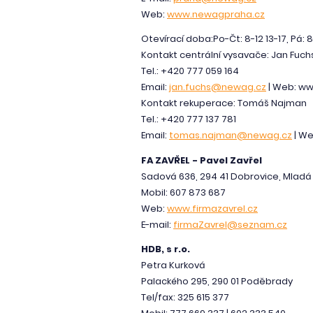
Web:
www.newagpraha.cz
Otevírací doba:Po-Čt: 8-12 13-17, Pá: 8
Kontakt centrální vysavače: Jan Fuch
Tel.: +420 777 059 164
Email:
jan.fuchs@newag.cz
| Web: w
Kontakt rekuperace: Tomáš Najman
Tel.: +420 777 137 781
Email:
tomas.najman@newag.cz
| We
FA ZAVŘEL - Pavel Zavřel
Sadová 636, 294 41 Dobrovice, Mladá
Mobil: 607 873 687
Web:
www.firmazavrel.cz
E-mail:
firmaZavrel@seznam.cz
HDB, s r.o.
Petra Kurková
Palackého 295, 290 01 Poděbrady
Tel/fax: 325 615 377