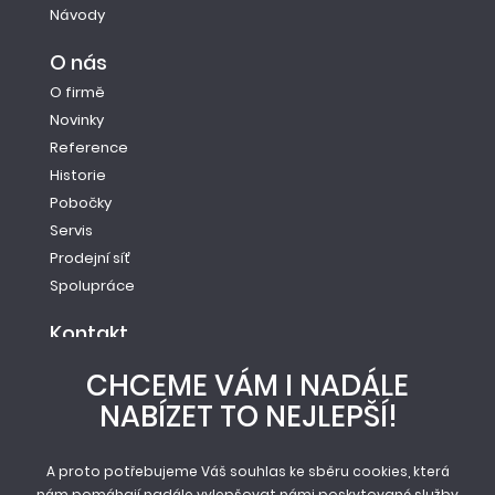
Návody
O nás
O firmě
Novinky
Reference
Historie
Pobočky
Servis
Prodejní síť
Spolupráce
Kontakt
Tel.: +420 261 221 528
CHCEME VÁM I NADÁLE
E-mail: info@newag.cz
NABÍZET TO NEJLEPŠÍ!
Kontaktní formulář
Newag spol. s r.o.
A proto potřebujeme Váš souhlas ke sběru cookies, která
Vestecká 104
nám pomáhají nadále vylepšovat námi poskytované služby