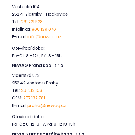
Vestecká 104
252 41 Zlatníky – Hodkovice
Tel.:
261 221 528
Infolinka:
800 139 076
E-mail:
info@newag.cz
Otevírací doba:
Po-Čt: 8 – 17h, Pá: 8 – 15h
NEWAG Praha spol. s r.o.
Vídeňská 573
252 42 Vestec u Prahy
Tel.:
261 213 103
GSM:
777 137 781
E-mail:
praha@newag.cz
Otevírací doba:
Po-Čt: 8-12 13-17, Pá: 8-12 13-15h
NEWAG Hradec Králové spol. s r.o.