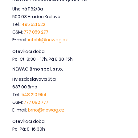
Uhelná 1182/3a
500 03 Hradec Králové
Tel.:
495 521 522
GSM:
777 059 277
E-mail:
infohk@newag.cz
Otevírací doba:
Po-Čt: 8:30 – 17h, Pá 8:30-15h
NEWAG Brno spol. s r.o.
Hviezdoslavova 55a
637 00 Brno
Tel.:
548 210 954
GSM:
777 092 777
E-mail:
brno@newag.cz
Otevírací doba
Po-Pá: 8-16:30h