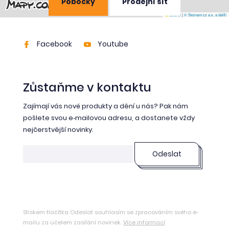
Pobočky
Prodejní síť
Leaflet
|
© Seznam.cz a.s. a další
Facebook
Youtube
Zůstaňme v kontaktu
Zajímají vás nové produkty a dění u nás? Pak nám
pošlete svou e‑mailovou adresu, a dostanete vždy
nejčerstvější novinky.
Odeslat
Stiskem tlačítka Odeslat souhlasím se zpracováním svého e-
mailu za účelem zasílání novinek.
Více informací