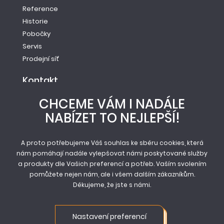
Reference
Historie
Pobočky
Servis
Prodejní síť
Kontakt
Tel.: +420 261 221 528
CHCEME VÁM I NADÁLE
E-mail: info@newag.cz
NABÍZET TO NEJLEPŠÍ!
Kontaktní formulář
Newag spol. s r.o.
Vestecká 104
A proto potřebujeme Váš souhlas ke sběru cookies, která
nám pomáhají nadále vylepšovat námi poskytované služby
252 41, Zlatníky - Hodkovice
a produkty dle Vašich preferencí a potřeb. Vaším svolením
pomůžete nejen nám, ale i všem dalším zákazníkům.
Děkujeme, že jste s námi.
© Newag spol. s r.o. 2026
Mapa stránek
Nastavení preferencí
Obchodní podmínky