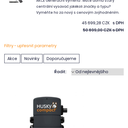
AKCE Generační výměna : Máte doma starý
centrální vysavač jakékoli značky a typu?
Vyměňte ho za nový s cenovým zvýhodněním.
45 699,28 CZK
s DPH
50 699,00 CZK s DPH
Filtry - upřesnit parametry
Akce
Novinky
Doporučujeme
Řadit: