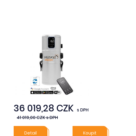
36 019,28 CZK
s DPH
41 019,00 CZK s DPH
Detail
Koupit