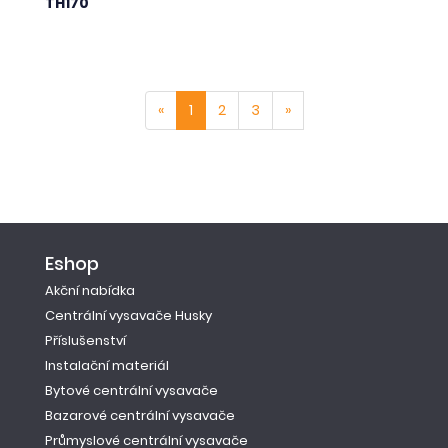
TH170
«
1
2
3
»
Eshop
Akční nabídka
Centrální vysavače Husky
Příslušenství
Instalační materiál
Bytové centrální vysavače
Bazarové centrální vysavače
Průmyslové centrální vysavače