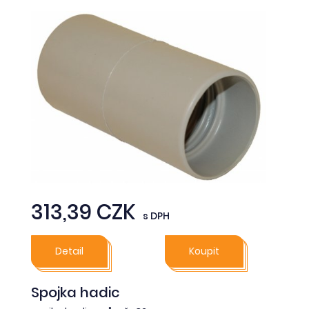
313,39 CZK
s DPH
Detail
Koupit
Spojka hadic