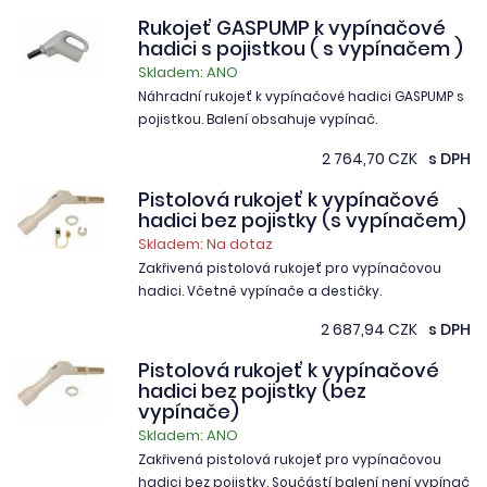
Rukojeť GASPUMP k vypínačové
hadici s pojistkou ( s vypínačem )
Skladem: ANO
Náhradní rukojeť k vypínačové hadici GASPUMP s
pojistkou. Balení obsahuje vypínač.
2 764,70 CZK
s DPH
Pistolová rukojeť k vypínačové
hadici bez pojistky (s vypínačem)
Skladem: Na dotaz
Zakřivená pistolová rukojeť pro vypínačovou
hadici. Včetně vypínače a destičky.
2 687,94 CZK
s DPH
Pistolová rukojeť k vypínačové
hadici bez pojistky (bez
vypínače)
Skladem: ANO
Zakřivená pistolová rukojeť pro vypínačovou
hadici bez pojistky. Součástí balení není vypínač