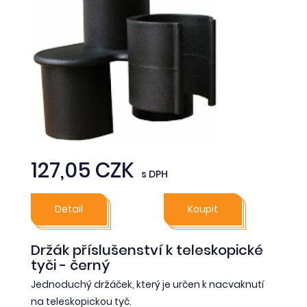
127,05 CZK
s DPH
Detail
Koupit
Držák příslušenství k teleskopické
tyči - černý
Jednoduchý držáček, který je určen k nacvaknutí
na teleskopickou tyč.