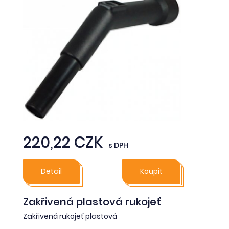
220,22 CZK
s DPH
Detail
Koupit
Zakřivená plastová rukojeť
Zakřivená rukojeť plastová