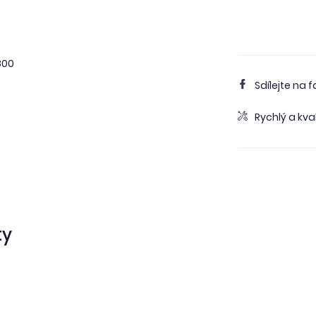
800
Sdílejte na 
Rychlý a kval
ty