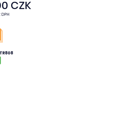
00 CZK
z DPH
TR808