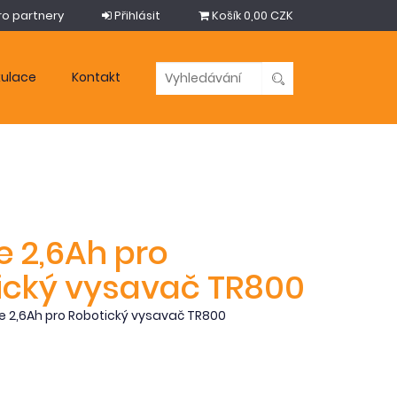
ro partnery
Přihlásit
Košík
0,00 CZK
kulace
Kontakt
e 2,6Ah pro
ický vysavač TR800
e 2,6Ah pro Robotický vysavač TR800