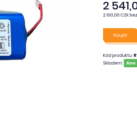
2 541,
2 100,00 CZK be
Koupit
Kód produktu:
R
Skladem:
Ano