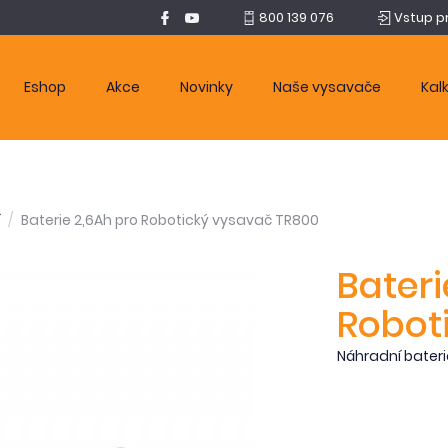
800 139 076
Vstup p
Eshop
Akce
Novinky
Naše vysavače
Kal
Baterie 2,6Ah pro Robotický vysavač TR800
Bateri
Robot
Náhradní bateri