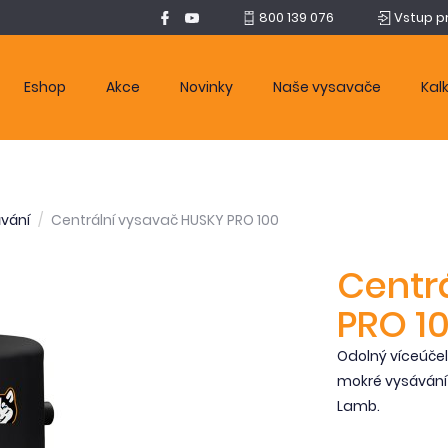
800 139 076
Vstup p
Eshop
Akce
Novinky
Naše vysavače
Kal
vání
Centrální vysavač HUSKY PRO 100
Centr
PRO 1
Odolný víceúčel
mokré vysáván
Lamb.