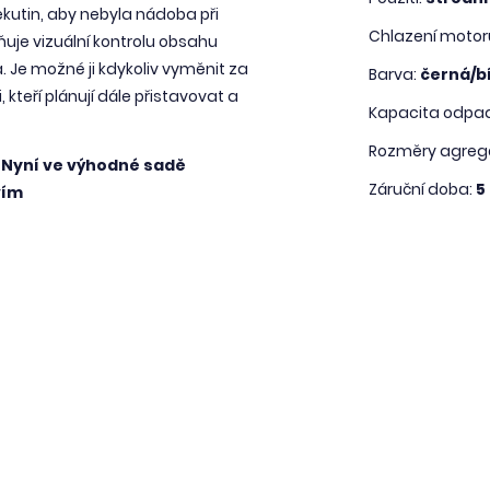
ekutin, aby nebyla nádoba při
Chlazení motor
ňuje vizuální kontrolu obsahu
. Je možné ji kdykoliv vyměnit za
Barva:
černá/bí
kteří plánují dále přistavovat a
Kapacita odpad
Rozměry agreg
m. Nyní ve výhodné sadě
Záruční doba:
5 
vím