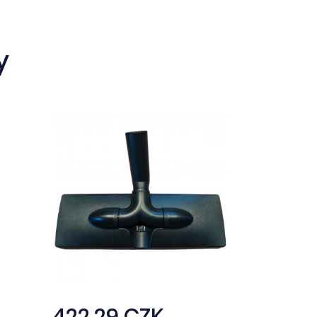
y
422,29 CZK