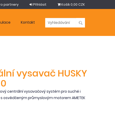
ro partnery
Přihlásit
Košík
0,00 CZK
kulace
Kontakt
ální vysavač HUSKY
00
ový centrální vysavačový systém pro suché i
í s osvědčeným průmyslovým motorem AMETEK