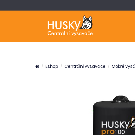
Eshop
Centrální vysavače
Mokré vysá