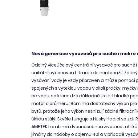
Nová generace vysavačů pro suché i mokré 
Odolný víceúčelový centrální vysavač pro suché i
unikátní cyklonovou filtraci, kde není použit žádný 
vysávání vody je vždy připraven a může pomoci při
spojených s vyteklou vodou v okolí pračky, myčky 
na vodu, se kterou lze důkladně uklidit hladké p
motor o průměru 18cm má dostatečný výkon pro s
bytů, protože jeho výkon nesnižují žádné filtračn
úklidu stálý. Skvěle funguje s Husky Hadicí ve zd
AMETEK Lamb má dvounásobnou životnost uhlíků (
jímány do nádoby o objemu 40l a v případě vysává