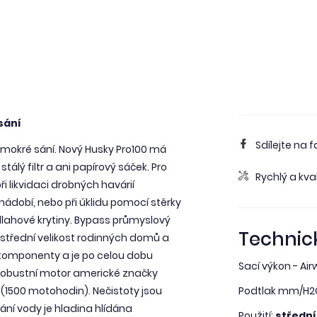
sání
Sdílejte na 
 mokré sání. Nový Husky Pro100 má
stálý filtr a ani papírový sáček. Pro
Rychlý a kval
 likvidaci drobných havárií
nádobí, nebo při úklidu pomocí stěrky
odlahové krytiny. Bypass průmyslový
Technic
třední velikost rodinných domů a
í komponenty a je po celou dobu
Sací výkon - Air
i. Robustní motor americké značky
1500 motohodin). Nečistoty jsou
Podtlak mm/H2
ní vody je hladina hlídána
Použití:
střední