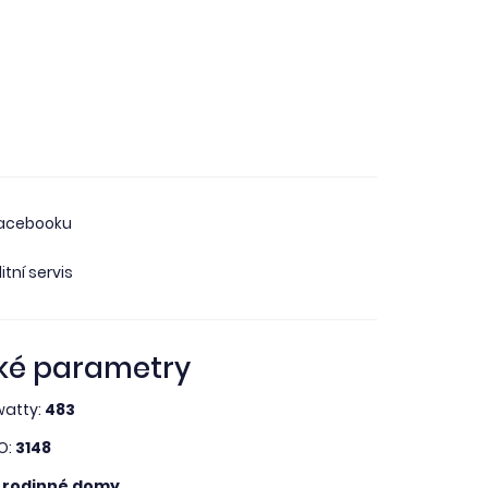
facebooku
itní servis
ké parametry
watty:
483
O:
3148
 rodinné domy