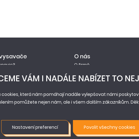
 vysavače
O nás
funguje?
O firmě
ace prodloužené záruky
Novinky
EME VÁM I NADÁLE NABÍZET TO NEJ
y
Reference
Historie
 cookies, která nám pomáhají nadále vylepšovat námi poskytova
Pobočky
olením pomůžete nejen nám, ale i všem dalším zákazníkům. Děku
Servis
Prodejní síť
Nastavení preferencí
Povolit všechny cookies