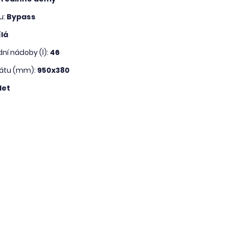
u:
Bypass
lá
ní nádoby (l):
46
átu (mm):
950x380
let