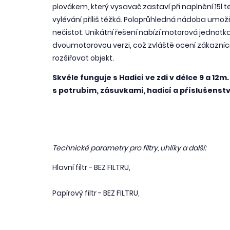
plovákem, který vysavač zastaví při naplnění 15l t
vylévání příliš těžká. Poloprůhledná nádoba umož
nečistot. Unikátní řešení nabízí motorová jednotka
dvoumotorovou verzi, což zvláště ocení zákazníci, 
rozšiřovat objekt.
Skvěle funguje s Hadicí ve zdi v délce 9 a 12
s potrubím, zásuvkami, hadicí a příslušenst
Technické parametry pro filtry, uhlíky a další:
Hlavní filtr - BEZ FILTRU,
Papírový filtr - BEZ FILTRU,