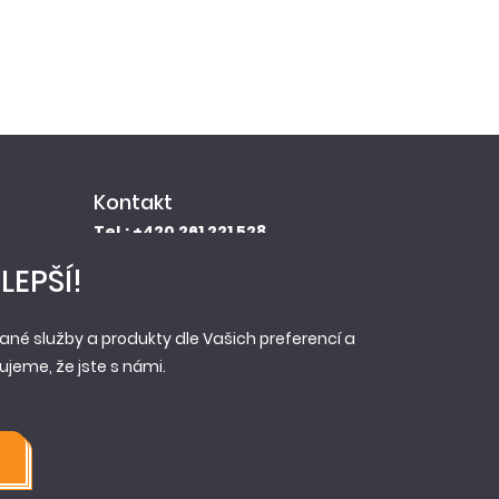
Kontakt
Tel.: +420 261 221 528
E-mail: info@newag.cz
LEPŠÍ!
Kontaktní formulář
Newag spol. s r.o.
né služby a produkty dle Vašich preferencí a
Vestecká 104
jeme, že jste s námi.
252 41, Zlatníky - Hodkovice