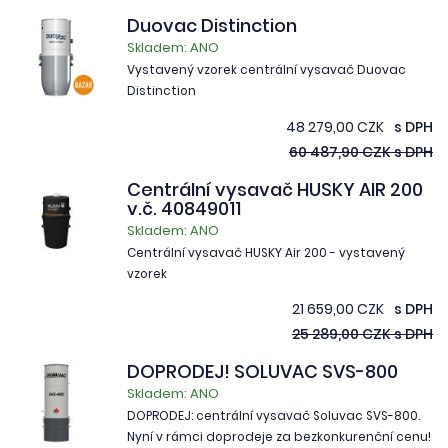
Duovac Distinction
Skladem: ANO
Vystavený vzorek centrální vysavač Duovac
Distinction
48 279,00 CZK
s DPH
60 487,90 CZK s DPH
Centrální vysavač HUSKY AIR 200
v.č. 40849011
Skladem: ANO
Centrální vysavač HUSKY Air 200 - vystavený
vzorek
21 659,00 CZK
s DPH
25 289,00 CZK s DPH
DOPRODEJ! SOLUVAC SVS-800
Skladem: ANO
DOPRODEJ: centrální vysavač Soluvac SVS-800.
Nyní v rámci doprodeje za bezkonkurenční cenu!