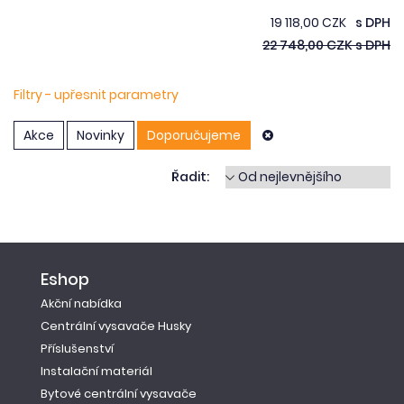
19 118,00 CZK
s DPH
22 748,00 CZK s DPH
Filtry - upřesnit parametry
Akce
Novinky
Doporučujeme
Řadit:
Eshop
Akční nabídka
Centrální vysavače Husky
Příslušenství
Instalační materiál
Bytové centrální vysavače