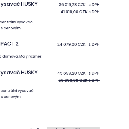
vysavač HUSKY
36 019,28 CZK
s DPH
41 019,00 CZK s DPH
centrální vysavač
ý s cenovým
MPACT 2
24 079,00 CZK
s DPH
o domova. Malý rozměr,
vysavač HUSKY
45 699,28 CZK
s DPH
50 699,00 CZK s DPH
centrální vysavač
ý s cenovým