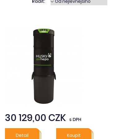
Řadit:
30 129,00 CZK
s DPH
Detail
Koupit