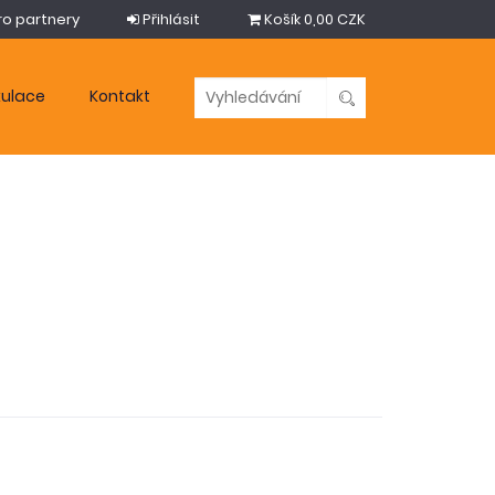
ro partnery
Přihlásit
Košík
0,00 CZK
kulace
Kontakt