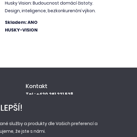
Husky Vision: Budoucnost domácí čistoty.
Design, inteligence, bezkonkurenční výkon.
Skladem: ANO
HUSKY-VISION
Kontakt
Tel.: +420 261 221 528
E-mail: info@newag.cz
LEPŠÍ!
Kontaktní formulář
Newag spol. s r.o.
né služby a produkty dle Vašich preferencí a
Vestecká 104
jeme, že jste s námi.
252 41, Zlatníky - Hodkovice