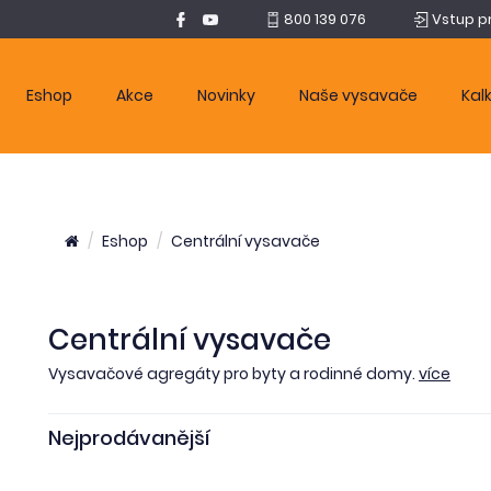
800 139 076
Vstup p
Eshop
Akce
Novinky
Naše vysavače
Kal
Eshop
Centrální vysavače
Centrální vysavače
Vysavačové agregáty pro byty a rodinné domy.
více
Nejprodávanější