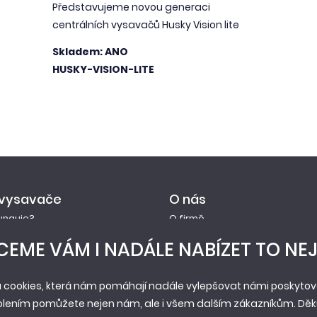
Představujeme novou generaci
centrálních vysavačů Husky Vision lite
Skladem: ANO
HUSKY-VISION-LITE
 vysavače
O nás
funguje?
O firmě
ace prodloužené záruky
Novinky
EME VÁM I NADÁLE NABÍZET TO NEJ
y
Reference
Historie
 cookies, která nám pomáhají nadále vylepšovat námi poskytova
Pobočky
olením pomůžete nejen nám, ale i všem dalším zákazníkům. Děku
Servis