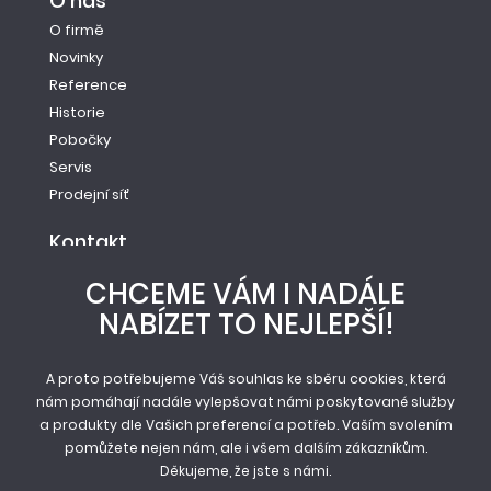
O nás
O firmě
Novinky
Reference
Historie
Pobočky
Servis
Prodejní síť
Kontakt
Tel.: +420 261 221 528
CHCEME VÁM I NADÁLE
E-mail: info@newag.cz
NABÍZET TO NEJLEPŠÍ!
Kontaktní formulář
Newag spol. s r.o.
Vestecká 104
A proto potřebujeme Váš souhlas ke sběru cookies, která
nám pomáhají nadále vylepšovat námi poskytované služby
252 41, Zlatníky - Hodkovice
a produkty dle Vašich preferencí a potřeb. Vaším svolením
pomůžete nejen nám, ale i všem dalším zákazníkům.
Děkujeme, že jste s námi.