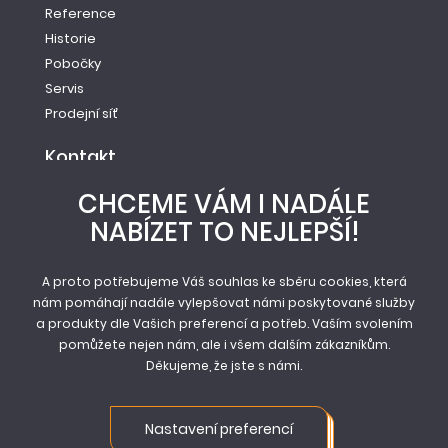
Reference
Historie
Pobočky
Servis
Prodejní síť
Kontakt
Tel.: +420 261 221 528
CHCEME VÁM I NADÁLE
E-mail: info@newag.cz
NABÍZET TO NEJLEPŠÍ!
Kontaktní formulář
Newag spol. s r.o.
A proto potřebujeme Váš souhlas ke sběru cookies, která
Vestecká 104
nám pomáhají nadále vylepšovat námi poskytované služby
252 41, Zlatníky - Hodkovice
a produkty dle Vašich preferencí a potřeb. Vaším svolením
pomůžete nejen nám, ale i všem dalším zákazníkům.
Děkujeme, že jste s námi.
© Newag spol. s r.o. 2026
Mapa stránek
Nastavení preferencí
Obchodní podmínky