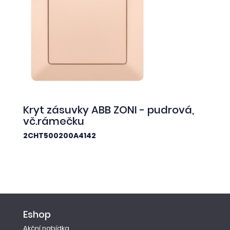
Kryt zásuvky ABB ZONI - pudrová,
vč.rámečku
2CHT500200A4142
Eshop
Akční nabídka