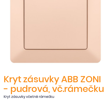
Kryt zásuvky ABB ZONI
- pudrová, vč.rámečku
Kryt zásuvky včetně rámečku