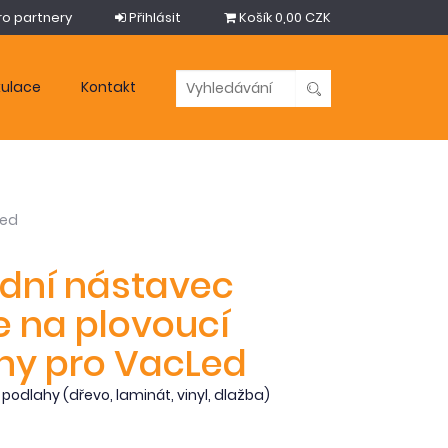
ro partnery
Přihlásit
Košík
0,00 CZK
kulace
Kontakt
Led
dní nástavec
e na plovoucí
hy pro VacLed
í podlahy (dřevo, laminát, vinyl, dlažba)