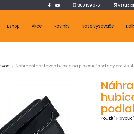
800 139 076
Vstup p
Eshop
Akce
Novinky
Naše vysavače
Kal
avce
Náhradní nástavec hubice na plovoucí podlahy pro Vac
Náhra
hubic
podla
Použití: Plovouc