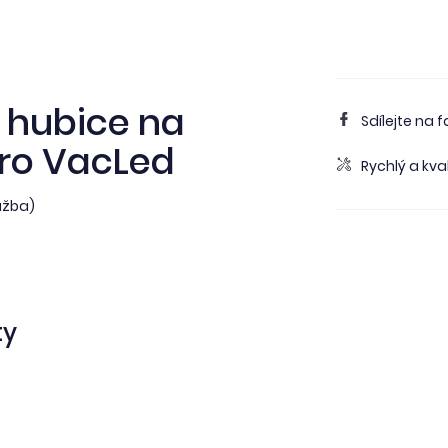
 hubice na
Sdílejte na 
pro VacLed
Rychlý a kval
lažba)
ty