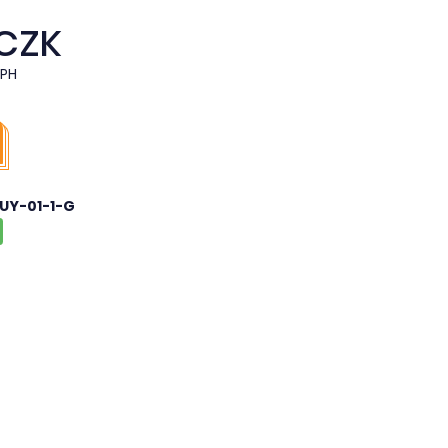
 CZK
DPH
UY-01-1-G