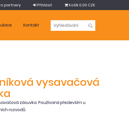
ro partnery
Přihlásit
Košík
0,00 CZK
kulace
Kontakt
níková vysavačová
ka
savačová zásuvka. Používaná především u
ních rozvodů.