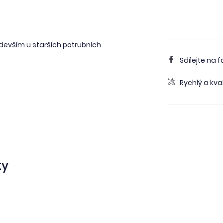
evším u starších potrubních
Sdílejte na 
Rychlý a kval
ty