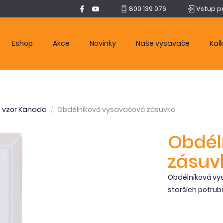
800 139 076
Vstup p
Eshop
Akce
Novinky
Naše vysavače
Kal
- vzor Kanada
Obdélníková vysavačová zásuvka
Obdél
zásuv
Obdélníková vy
starších potrub