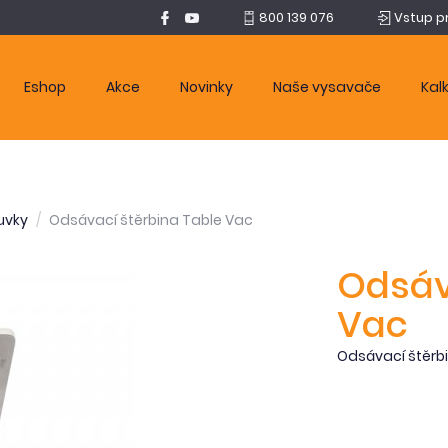
800 139 076
Vstup p
Eshop
Akce
Novinky
Naše vysavače
Kal
uvky
Odsávací štěrbina Table Vac
Odsáv
Vac
Odsávací štěrbi