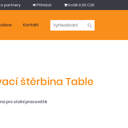
ro partnery
Přihlásit
Košík
0,00 CZK
kulace
Kontakt
ací štěrbina Table
na pro stolní pracoviště