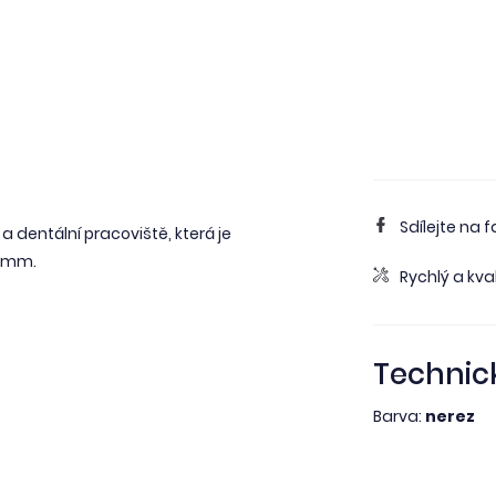
Sdílejte na 
a dentální pracoviště, která je
45mm.
Rychlý a kval
Technic
Barva:
nerez