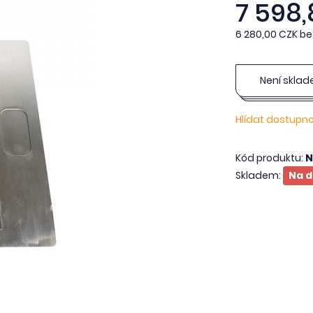
7 598
6 280,00 CZK be
Není skla
Hlídat dostupn
Kód produktu:
N
Skladem:
Na d