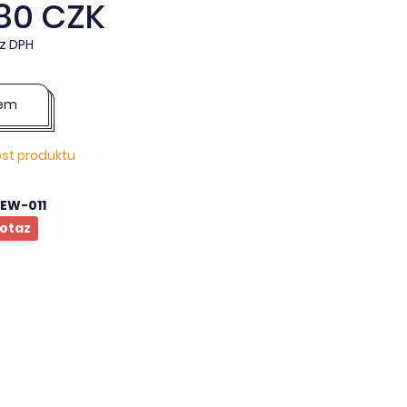
,80 CZK
z DPH
dem
ost produktu
EW-011
otaz