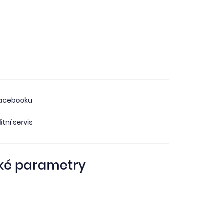
facebooku
itní servis
ké parametry