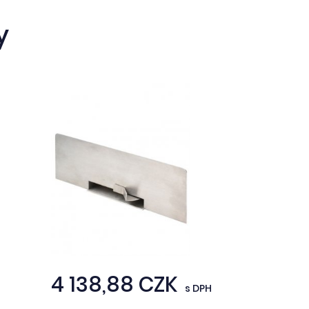
y
4 138,88 CZK
s DPH