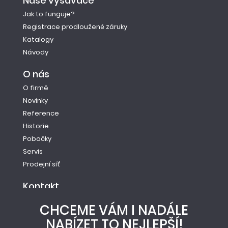
Naše vysavače
Jak to funguje?
Registrace prodloužené záruky
Katalogy
Návody
O nás
O firmě
Novinky
Reference
Historie
Pobočky
Servis
Prodejní síť
Kontakt
Tel.: +420 261 221 528
CHCEME VÁM I NADÁLE
E-mail: info@newag.cz
NABÍZET TO NEJLEPŠÍ!
Kontaktní formulář