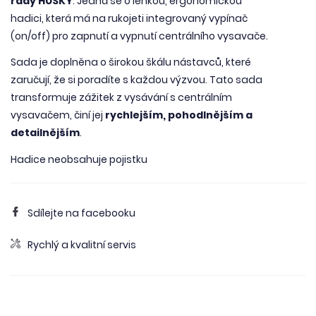
řady HUSKY
. Jedná se o lehkou, ergonomickou
hadici, která má na rukojeti integrovaný vypínač
(on/off) pro zapnutí a vypnutí centrálního vysavače.
Sada je doplněna o širokou škálu nástavců, které
zaručují, že si poradíte s každou výzvou. Tato sada
transformuje zážitek z vysávání s centrálním
vysavačem, činí jej
rychlejším, pohodlnějším a
detailnějším
.
Hadice neobsahuje pojistku
Sdílejte na facebooku
Rychlý a kvalitní servis