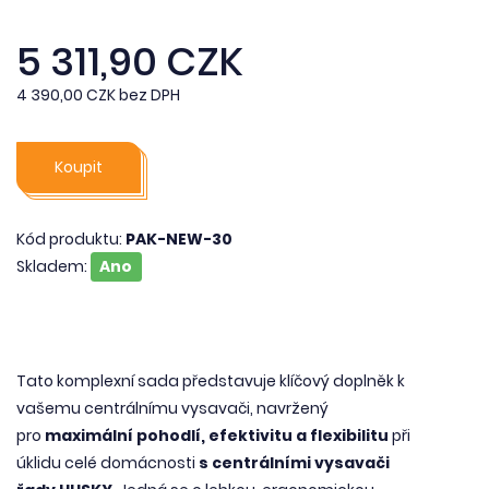
5 311,90 CZK
4 390,00 CZK bez DPH
Koupit
Kód produktu:
PAK-NEW-30
Skladem:
Ano
Tato komplexní sada představuje klíčový doplněk k
vašemu centrálnímu vysavači, navržený
pro
maximální pohodlí, efektivitu a flexibilitu
při
úklidu celé domácnosti
s centrálními vysavači