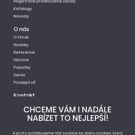
Registrace prodloužené záruky
Katalogy
Návody
O nás
O firmě
Novinky
Reference
Historie
Pobočky
Servis
Prodejní síť
Kontakt
Tel.: +420 261 221 528
CHCEME VÁM I NADÁLE
E-mail: info@newag.cz
NABÍZET TO NEJLEPŠÍ!
Kontaktní formulář
Newag spol. s r.o.
A proto potřebujeme Váš souhlas ke sběru cookies, která
Vestecká 104