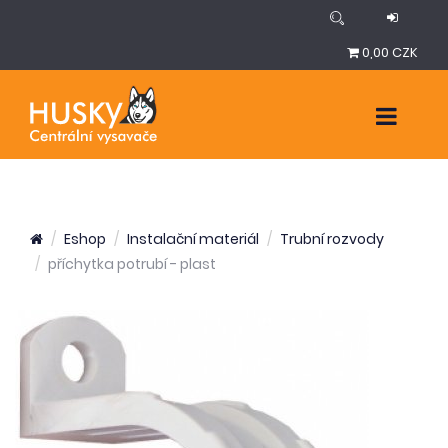
0,00 CZK
Eshop
Instalační materiál
Trubní rozvody
příchytka potrubí - plast