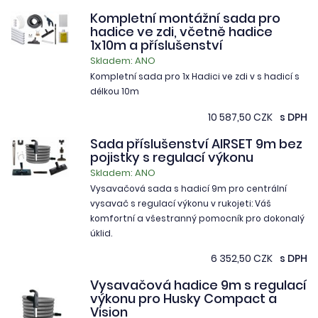
Kompletní montážní sada pro
hadice ve zdi, včetně hadice
1x10m a příslušenství
Skladem: ANO
Kompletní sada pro 1x Hadici ve zdi v s hadicí s
délkou 10m
10 587,50 CZK
s DPH
Sada příslušenství AIRSET 9m bez
pojistky s regulací výkonu
Skladem: ANO
Vysavačová sada s hadicí 9m pro centrální
vysavač s regulací výkonu v rukojeti: Váš
komfortní a všestranný pomocník pro dokonalý
úklid.
6 352,50 CZK
s DPH
Vysavačová hadice 9m s regulací
výkonu pro Husky Compact a
Vision