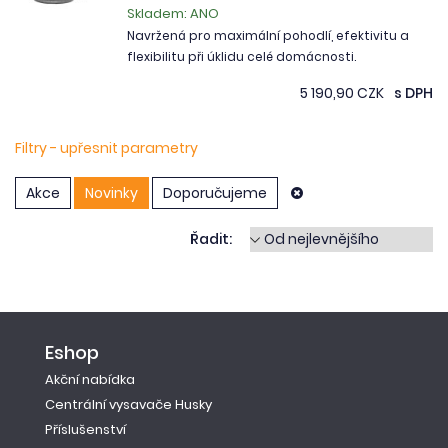
Skladem: ANO
Navržená pro maximální pohodlí, efektivitu a
flexibilitu při úklidu celé domácnosti.
5 190,90 CZK
s DPH
Filtry - upřesnit parametry
Akce
Novinky
Doporučujeme
Řadit:
Eshop
Akční nabídka
Centrální vysavače Husky
Příslušenství