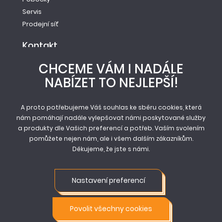
Servis
Prodejní síť
Kontakt
Tel.: +420 261 221 528
CHCEME VÁM I NADÁLE
E-mail: info@newag.cz
NABÍZET TO NEJLEPŠÍ!
Kontaktní formulář
Newag spol. s r.o.
Vestecká 104
A proto potřebujeme Váš souhlas ke sběru cookies, která
nám pomáhají nadále vylepšovat námi poskytované služby
252 41, Zlatníky - Hodkovice
a produkty dle Vašich preferencí a potřeb. Vaším svolením
pomůžete nejen nám, ale i všem dalším zákazníkům.
Děkujeme, že jste s námi.
© Newag spol. s r.o. 2026
Mapa stránek
Nastavení preferencí
Obchodní podmínky
Ochrana osobních údajů
Nastavení cookie
Povolit všechny cookies
Vstup pro partnery
Napište nám