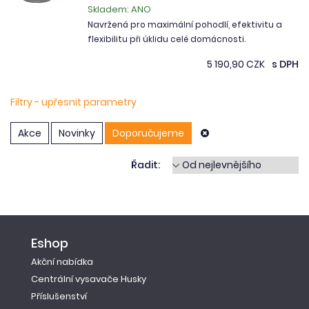
Skladem: ANO
Navržená pro maximální pohodlí, efektivitu a
flexibilitu při úklidu celé domácnosti.
5 190,90 CZK
s DPH
Filtry - upřesnit parametry
Akce
Novinky
Doporučujeme
Řadit:
Eshop
Akční nabídka
Centrální vysavače Husky
Příslušenství