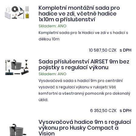
Kompletní montážní sada pro
hadice ve zdi, včetně hadice
1x10m a příslušenství
Skladem: ANO
Kompletní sada pro 1x Hadici ve zdi v s hadicí s
délkou 10m
10 587,50 CZK
s DPH
Sada příslušenství AIRSET 9m bez
pojistky s regulací výkonu
Skladem: ANO
Vysavačová sada s hadicí 9m pro centrální
vysavač s regulací výkonu v rukojeti: Váš
komfortní a všestranný pomocník pro dokonalý
úklid.
6 352,50 CZK
s DPH
Vysavačová hadice 9m s regulací
výkonu pro Husky Compact a
Vision