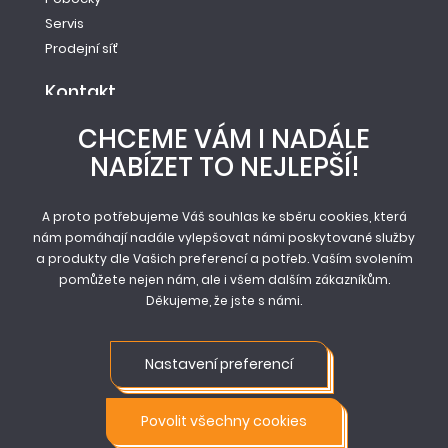
Servis
Prodejní síť
Kontakt
Tel.: +420 261 221 528
CHCEME VÁM I NADÁLE
E-mail: info@newag.cz
NABÍZET TO NEJLEPŠÍ!
Kontaktní formulář
Newag spol. s r.o.
Vestecká 104
A proto potřebujeme Váš souhlas ke sběru cookies, která
nám pomáhají nadále vylepšovat námi poskytované služby
252 41, Zlatníky - Hodkovice
a produkty dle Vašich preferencí a potřeb. Vaším svolením
pomůžete nejen nám, ale i všem dalším zákazníkům.
Děkujeme, že jste s námi.
© Newag spol. s r.o. 2026
Mapa stránek
Nastavení preferencí
Obchodní podmínky
Ochrana osobních údajů
Nastavení cookie
Povolit všechny cookies
Vstup pro partnery
Napište nám