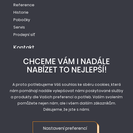
Reference
Historie
Pobočky
Servis
Prodejní síť
Kontakt
Tel.: +420 261 221 528
CHCEME VÁM I NADÁLE
E-mail: info@newag.cz
NABÍZET TO NEJLEPŠÍ!
Kontaktní formulář
Newag spol. s r.o.
Vestecká 104
A proto potřebujeme Váš souhlas ke sběru cookies, která
nám pomáhají nadále vylepšovat námi poskytované služby
252 41, Zlatníky - Hodkovice
a produkty dle Vašich preferencí a potřeb. Vaším svolením
pomůžete nejen nám, ale i všem dalším zákazníkům.
Děkujeme, že jste s námi.
© Newag spol. s r.o. 2026
Mapa stránek
Nastavení preferencí
Obchodní podmínky