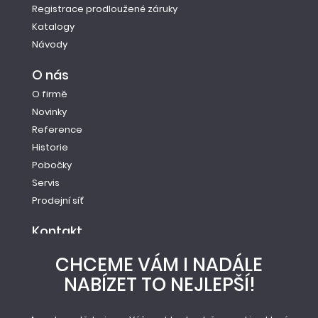
Registrace prodloužené záruky
Katalogy
Návody
O nás
O firmě
Novinky
Reference
Historie
Pobočky
Servis
Prodejní síť
Kontakt
Tel.: +420 261 221 528
CHCEME VÁM I NADÁLE
E-mail: info@newag.cz
NABÍZET TO NEJLEPŠÍ!
Kontaktní formulář
Newag spol. s r.o.