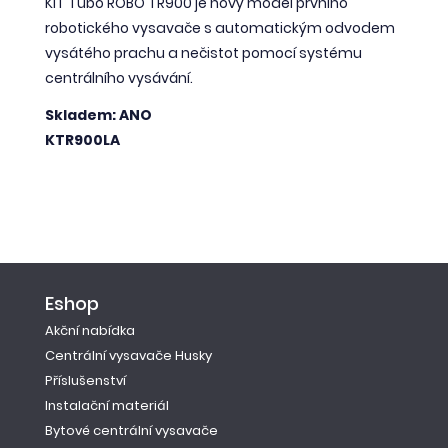
KIT Tubo ROBO TR900 je nový model prvního
robotického vysavače s automatickým odvodem
vysátého prachu a nečistot pomocí systému
centrálního vysávání.
Skladem: ANO
KTR900LA
Eshop
Akční nabídka
Centrální vysavače Husky
Příslušenství
Instalační materiál
Bytové centrální vysavače