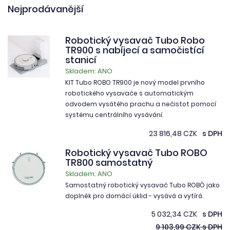
Nejprodávanější
Robotický vysavač Tubo Robo
TR900 s nabíjecí a samočistící
stanicí
Skladem: ANO
KIT Tubo ROBO TR900 je nový model prvního
robotického vysavače s automatickým
odvodem vysátého prachu a nečistot pomocí
systému centrálního vysávání.
23 816,48 CZK
s DPH
Robotický vysavač Tubo ROBO
TR800 samostatný
Skladem: ANO
Samostatný robotický vysavač Tubo ROBÒ jako
doplněk pro domácí úklid - vysává a vytírá.
5 032,34 CZK
s DPH
9 103,99 CZK s DPH