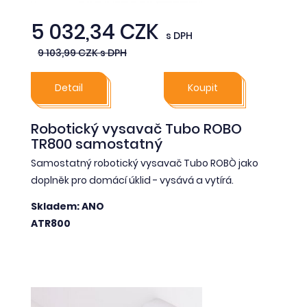
5 032,34 CZK
s DPH
9 103,99 CZK s DPH
Detail
Koupit
Robotický vysavač Tubo ROBO
TR800 samostatný
Samostatný robotický vysavač Tubo ROBÒ jako
doplněk pro domácí úklid - vysává a vytírá.
Skladem: ANO
ATR800