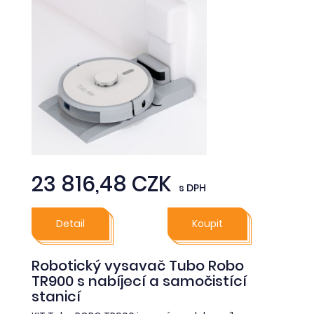
23 816,48 CZK
s DPH
Detail
Koupit
Robotický vysavač Tubo Robo
TR900 s nabíjecí a samočistící
stanicí