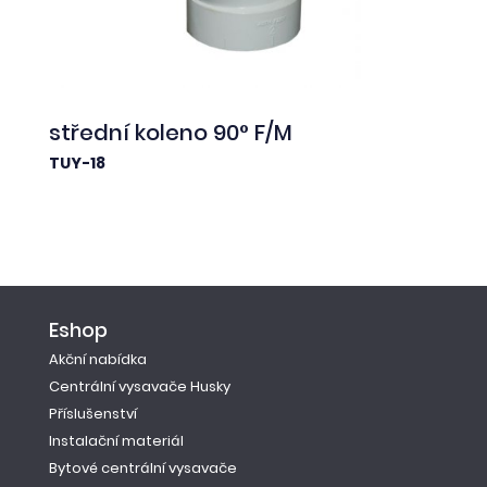
střední koleno 90° F/M
TUY-18
Eshop
Akční nabídka
Centrální vysavače Husky
Příslušenství
Instalační materiál
Bytové centrální vysavače