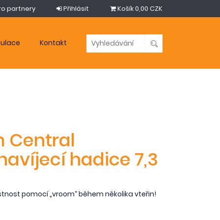
ro partnery
Přihlásit
Košík
0,00 CZK
kulace
Kontakt
 Central
avíjecí hadice 7,3
stnost pomocí „vroom“ během několika vteřin!