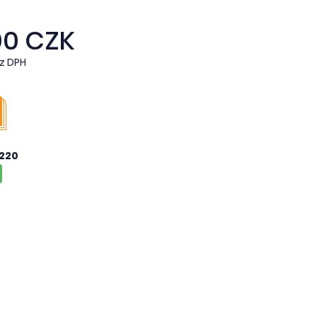
00 CZK
z DPH
220