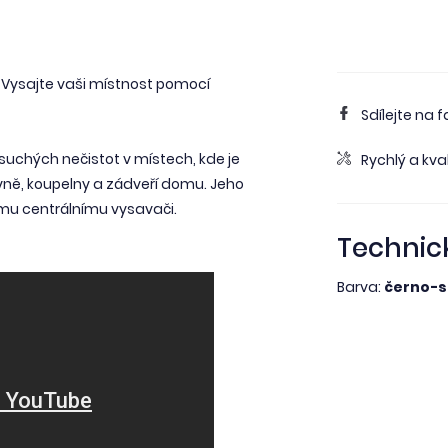
. Vysajte vaši místnost pomocí
Sdílejte na 
 suchých nečistot v místech, kde je
Rychlý a kval
yně, koupelny a zádveří domu. Jeho
šemu centrálnímu vysavači.
Technic
Barva:
černo-s