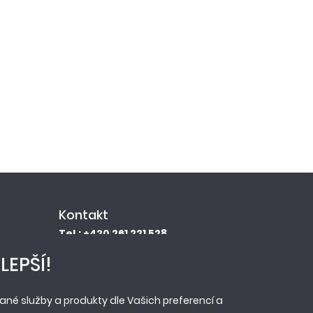
Kontakt
Tel.: +420 261 221 528
E-mail: info@newag.cz
LEPŠÍ!
Kontaktní formulář
Newag spol. s r.o.
né služby a produkty dle Vašich preferencí a
Vestecká 104