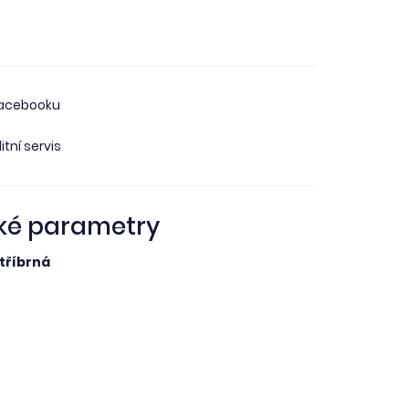
facebooku
itní servis
ké parametry
tříbrná