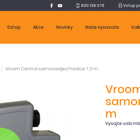
800 139 076
Vstup p
Eshop
Akce
Novinky
Naše vysavače
Kal
Vroom Central samonavíjecí hadice 7,3 m
Vroom
samon
m
Vysajte vaši mí