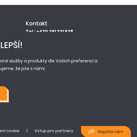
Kontakt
Tel.: +420 261 221 528
E-mail: info@newag.cz
LEPŠÍ!
Kontaktní formulář
Newag spol. s r.o.
né služby a produkty dle Vašich preferencí a
Vestecká 104
jeme, že jste s námi.
252 41, Zlatníky - Hodkovice
ní cookie
|
Vstup pro partnery
Napište nám