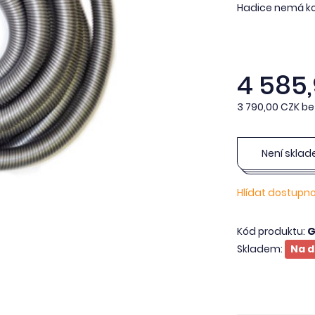
Hadice nemá kon
4 585
3 790,00 CZK be
Není skla
Hlídat dostupn
Kód produktu:
G
Skladem:
Na d