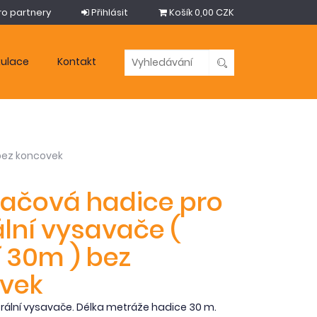
ro partnery
Přihlásit
Košík
0,00 CZK
kulace
Kontakt
 bez koncovek
ačová hadice pro
lní vysavače (
 30m ) bez
vek
rální vysavače. Délka metráže hadice 30 m.