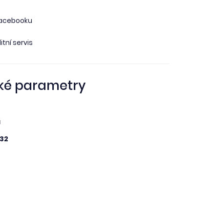
facebooku
itní servis
ké parametry
á
32