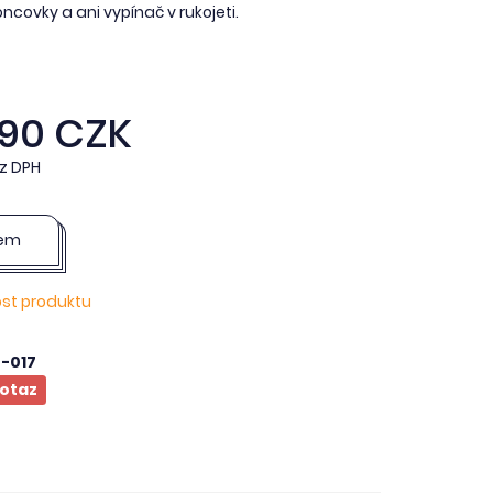
covky a ani vypínač v rukojeti.
,90 CZK
z DPH
dem
ost produktu
-017
otaz