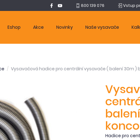
800 139 076
Vstup p
Eshop
Akce
Novinky
Naše vysavače
Kal
ce
Vysavačová hadice pro centrální vysavače ( balení 30m )
Vysav
centrá
balení
konco
Hadice pro cent