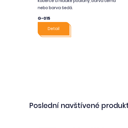
koberce a hladké podlahy, barva černá
nebo barva šedá.
G-015
Detail
Poslední navštívené produk