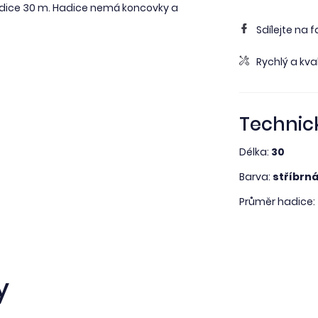
adice 30 m. Hadice nemá koncovky a
Sdílejte na 
Rychlý a kval
Technic
Délka:
30
Barva:
stříbrn
Průměr hadice:
y