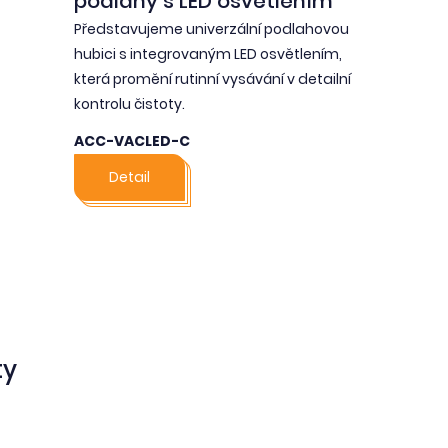
podlahy s LED osvětlením
Představujeme univerzální podlahovou
hubici s integrovaným LED osvětlením,
která promění rutinní vysávání v detailní
kontrolu čistoty.
ACC-VACLED-C
Detail
ty