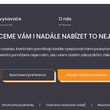
 vysavače
O nás
funguje?
O firmě
ace prodloužené záruky
Novinky
EME VÁM I NADÁLE NABÍZET TO NEJ
y
Reference
Historie
 cookies, která nám pomáhají nadále vylepšovat námi poskytova
Pobočky
olením pomůžete nejen nám, ale i všem dalším zákazníkům. Děku
Servis
Prodejní síť
Nastavení preferencí
Povolit všechny cookies
Obchodní podmínky
|
Ochrana osobních údajů
|
Nastave