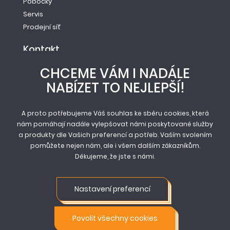
Pobočky
Servis
Prodejní síť
Kontakt
Tel.: +420 261 221 528
CHCEME VÁM I NADÁLE
E-mail: info@newag.cz
NABÍZET TO NEJLEPŠÍ!
Kontaktní formulář
Newag spol. s r.o.
Vestecká 104
A proto potřebujeme Váš souhlas ke sběru cookies, která
nám pomáhají nadále vylepšovat námi poskytované služby
252 41, Zlatníky - Hodkovice
a produkty dle Vašich preferencí a potřeb. Vaším svolením
pomůžete nejen nám, ale i všem dalším zákazníkům.
Děkujeme, že jste s námi.
© Newag spol. s r.o. 2026
Mapa stránek
Nastavení preferencí
Obchodní podmínky
Ochrana osobních údajů
Nastavení cookie
Povolit všechny cookies
Vstup pro partnery