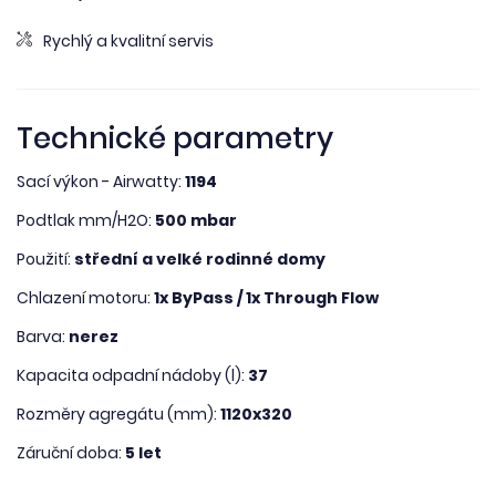
Rychlý a kvalitní servis
Technické parametry
Sací výkon - Airwatty:
1194
Podtlak mm/H2O:
500 mbar
Použití:
střední a velké rodinné domy
Chlazení motoru:
1x ByPass / 1x Through Flow
Barva:
nerez
Kapacita odpadní nádoby (l):
37
Rozměry agregátu (mm):
1120x320
Záruční doba:
5 let