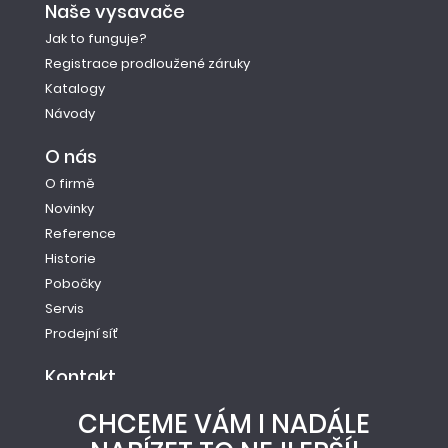
Naše vysavače
Jak to funguje?
Registrace prodloužené záruky
Katalogy
Návody
O nás
O firmě
Novinky
Reference
Historie
Pobočky
Servis
Prodejní síť
Kontakt
Tel.: +420 261 221 528
CHCEME VÁM I NADÁLE
E-mail: info@newag.cz