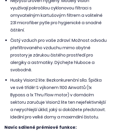
Nejvyšší úroveň hygieny: Modely Vision
využívají pokročilou cyklonovou filtraci s
omyvatelným kartušovým filtrem a volitelné
23l microfiber pytle pro hygienické a snadné
čištění.
Čistý vzduch pro vaše zdraví: Možnost odvodu
přefiltrovaného vzduchu mimo obytné
prostory je zárukou čistého prostředí pro
alergiky a astmatiky. Dýchejte hluboce a
svobodně.
Husky Vision2 lite: Bezkonkurenční síla. Špička
ve své třídě! S výkonem 1100 Airwattů (1x
Bypass a 1x Thru Flow motor) v domácím
sektoru zaručuje Vision2 lite ten nejefektivnější
a nejrychlejší úklid, jaký si dokážete představit.
Ideální pro velké domy a maximální čistotu.
Navíc sdílené prémiové funkce: