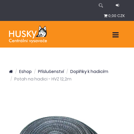
0,00 CZK
Eshop
Příslušenství
Doplňky k hadicím
Potah na hadici - HVZ 12,2m