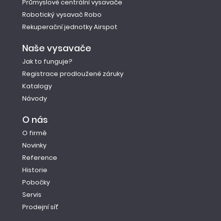
Průmyslové centrální vysavače
Robotický vysavač Robo
Rekuperační jednotky Airspot
Naše vysavače
Jak to funguje?
Registrace prodloužené záruky
Katalogy
Návody
O nás
O firmě
Novinky
Reference
Historie
Pobočky
Servis
Prodejní síť