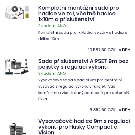
Kompletní montážní sada pro
hadice ve zdi, včetně hadice
1x10m a příslušenství
Skladem: ANO
Kompletní sada pro 1x Hadici ve zdi v s hadicí s
délkou 10m
10 587,50 CZK
s DPH
Sada příslušenství AIRSET 9m bez
pojistky s regulací výkonu
Skladem: ANO
Vysavačová sada s hadicí 9m pro centrální
vysavač s regulací výkonu v rukojeti: Váš
komfortní a všestranný pomocník pro dokonalý
úklid.
6 352,50 CZK
s DPH
Vysavačová hadice 9m s regulací
výkonu pro Husky Compact a
Vision