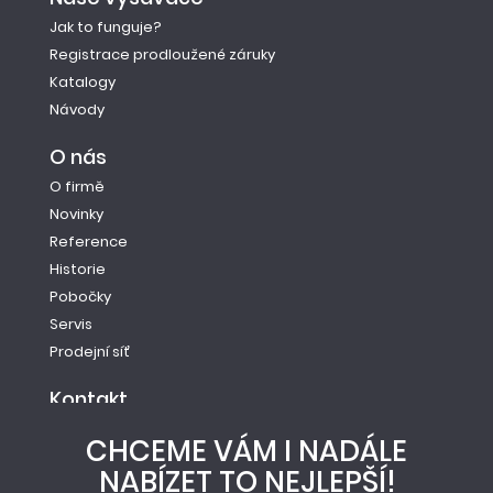
Jak to funguje?
Registrace prodloužené záruky
Katalogy
Návody
O nás
O firmě
Novinky
Reference
Historie
Pobočky
Servis
Prodejní síť
Kontakt
Tel.: +420 261 221 528
CHCEME VÁM I NADÁLE
E-mail: info@newag.cz
NABÍZET TO NEJLEPŠÍ!
Kontaktní formulář