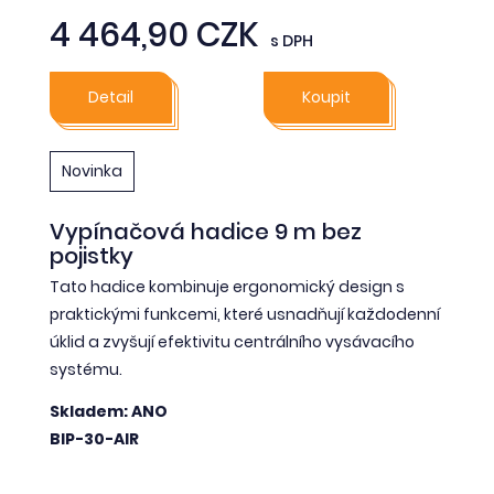
4 464,90 CZK
s DPH
Detail
Koupit
Novinka
Vypínačová hadice 9 m bez
pojistky
Tato hadice kombinuje ergonomický design s
praktickými funkcemi, které usnadňují každodenní
úklid a zvyšují efektivitu centrálního vysávacího
systému.
Skladem: ANO
BIP-30-AIR